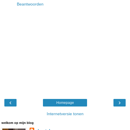
Beantwoorden
‹
›
Homepage
Internetversie tonen
welkom op mijn blog